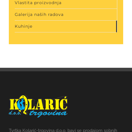
Vlastita proizvodnja
Galerija naših radova
Kuhinje
Tvrtka Kolarić-trgovina d.o.o. bavi se prodajom sobnih