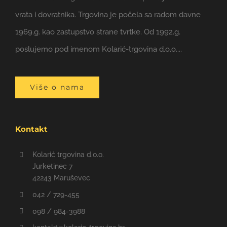
vrata i dovratnika. Trgovina je počela sa radom davne
1969.g. kao zastupstvo strane tvrtke. Od 1992.g.
poslujemo pod imenom Kolarić-trgovina d.o.o....
Više o nama
Kontakt
Kolarić trgovina d.o.o.
Jurketinec 7
42243 Maruševec
042 / 729-455
098 / 984-3988