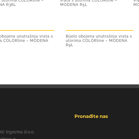
s utorima COLORline –
vrata s utorima COLORline –
vr
NA R36L
MODENA R5L
MO
 obojena unutrašnja vrata s
Bijelo obojena unutrašnja vrata s
ma COLORline – MODENA
utorima COLORline – MODENA
R9L
t
Pronađite nas
rić trgovina d.o.o.