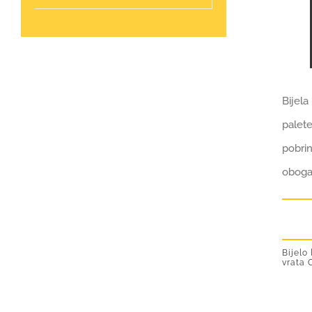
Bijela
palete
pobri
obogat
Bijelo
vrata