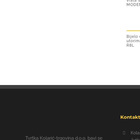
vrata 
MODE
Bijelo
utori
R8L
Kontak
Kola
Tvrtka Kolarić-trgovina d.o.o. bavi se