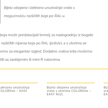
Bijelo obojana i lakirana unutrašnja vrata s
mogućnošću različitih boja po RAL-u
.
 boja može predstavljati temelj za nadogradnju iz bogate
 različitih nijansa boja po RAL ljestvici, a s utorima se
nemo za elegantan izgled. Dodatno vratna krila možemo
iti sa zaobljenim ili mini-R rubovima
.
 lakirana unutrašnja
Bijelo obojena unutrašnja
Bi
 COLORline – EASY
vrata s utorima COLORline –
vr
EASY R27L
EA