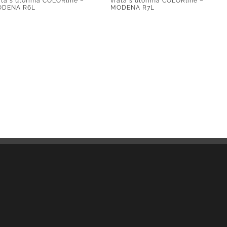
ata s utorima COLORline –
vrata s utorima COLORline –
DENA R6L
MODENA R7L