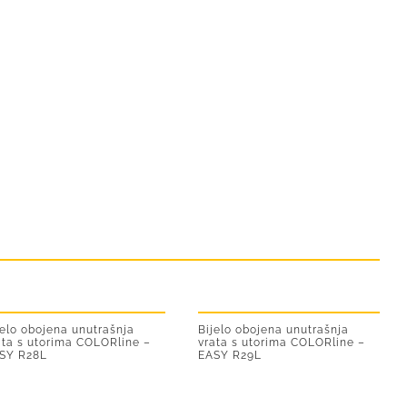
jelo obojena unutrašnja
Bijelo obojena unutrašnja
ata s utorima COLORline –
vrata s utorima COLORline –
SY R28L
EASY R29L