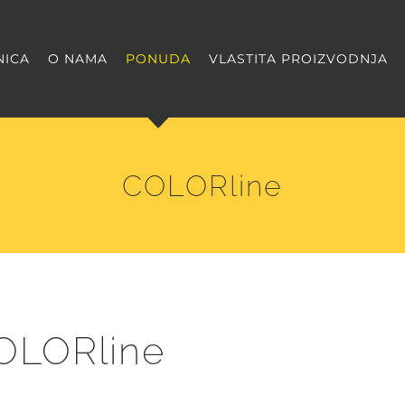
NICA
O NAMA
PONUDA
VLASTITA PROIZVODNJA
COLORline
OLORline