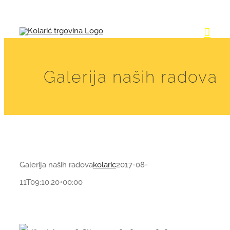
Skip
to
content
Galerija naših radova
Galerija naših radova
kolaric
2017-08-
11T09:10:20+00:00