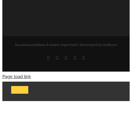
Sva prava pridržana © kolaric-trgovina.hr | Developed by Graficom
Facebook
Twitter
YouTube
Rss
Email
Page load link