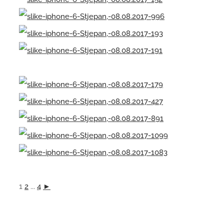
1
2
...
4
►