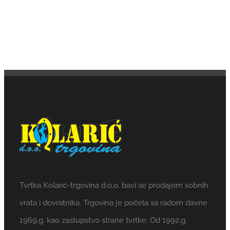
Tvrtka Kolarić-trgovina d.o.o. bavi se prodajom sobnih
vrata i dovratnika. Trgovina je počela sa radom davne
1969.g. kao zastupstvo strane tvrtke. Od 1992.g.