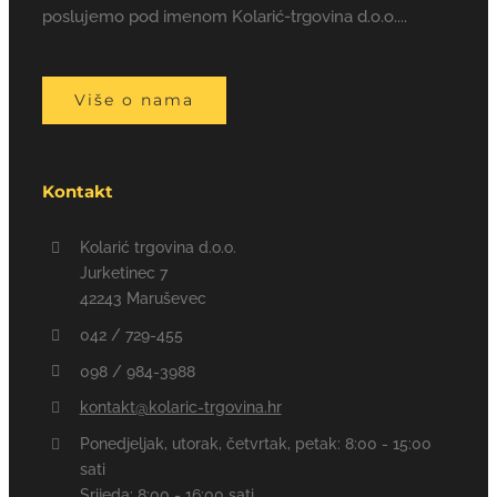
poslujemo pod imenom Kolarić-trgovina d.o.o....
Više o nama
Kontakt
Kolarić trgovina d.o.o.
Jurketinec 7
42243 Maruševec
042 / 729-455
098 / 984-3988
kontakt@kolaric-trgovina.hr
Ponedjeljak, utorak, četvrtak, petak: 8:00 - 15:00
sati
Srijeda: 8:00 - 16:00 sati