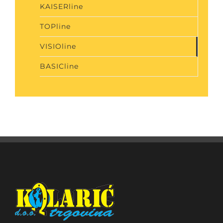
KAISERline
TOPline
VISIOline
BASICline