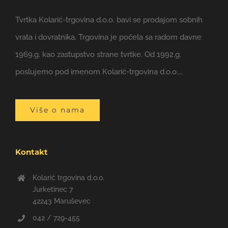
Tvrtka Kolarić-trgovina d.o.o. bavi se prodajom sobnih
vrata i dovratnika. Trgovina je počela sa radom davne
1969.g. kao zastupstvo strane tvrtke. Od 1992.g.
poslujemo pod imenom Kolarić-trgovina d.o.o....
Više o nama
Kontakt
Kolarić trgovina d.o.o.
Jurketinec 7
42243 Maruševec
042 / 729-455