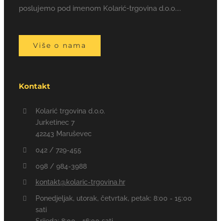
poslujemo pod imenom Kolarić-trgovina d.o.o....
Više o nama
Kontakt
Kolarić trgovina d.o.o.
Jurketinec 7
42243 Maruševec
042 / 729-455
098 / 984-3988
kontakt@kolaric-trgovina.hr
Ponedjeljak, utorak, četvrtak, petak: 8:00 - 15:00
sati