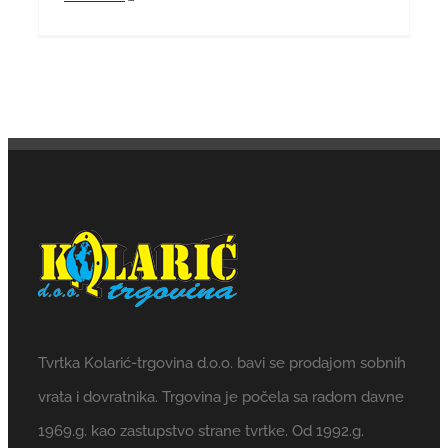
Tvrtka Kolarić-trgovina d.o.o. bavi se prodajom sobnih
vrata i dovratnika. Trgovina je počela sa radom davne
1969.g. kao zastupstvo strane tvrtke. Od 1992.g.