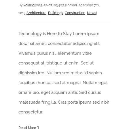
By
kolaric
|
2015-12-07T03:42:51+00:00
December 7th,
2015
|
Architecture
,
Buildings
,
Construction
,
News
|
Technology is Here to Stay Lorem ipsum
dolor sit amet, consectetur adipiscing elit.
Vivamus purus nisl, elementum vitae
consequat at, tristique ut enim. Sed ut
dignissim leo. Nullam sed metus id sapien
faucibus rhoncus sed at magna. Nullam eget
ornare leo, eget aliquam ante. Sed cursus
malesuada fringilla. Cras porta ipsum sed nibh
consectetur,
Read More