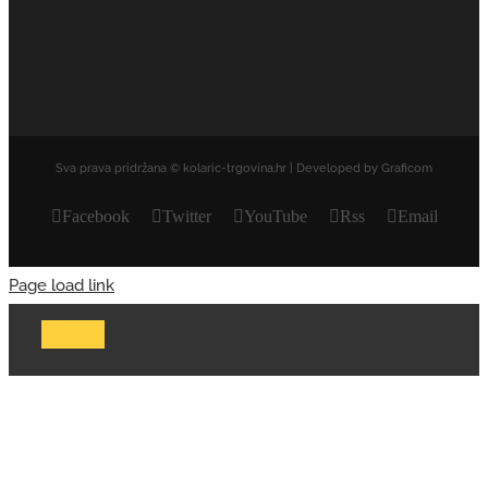
Sva prava pridržana © kolaric-trgovina.hr | Developed by Graficom
Facebook
Twitter
YouTube
Rss
Email
Page load link