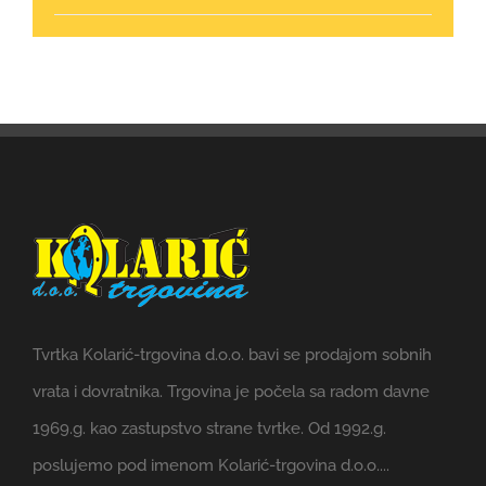
Tvrtka Kolarić-trgovina d.o.o. bavi se prodajom sobnih
vrata i dovratnika. Trgovina je počela sa radom davne
1969.g. kao zastupstvo strane tvrtke. Od 1992.g.
poslujemo pod imenom Kolarić-trgovina d.o.o....