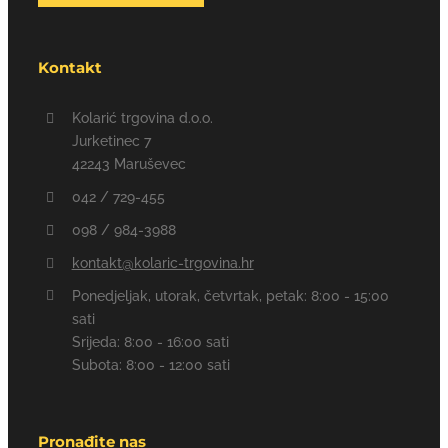
Kontakt
Kolarić trgovina d.o.o.
Jurketinec 7
42243 Maruševec
042 / 729-455
098 / 984-3988
kontakt@kolaric-trgovina.hr
Ponedjeljak, utorak, četvrtak, petak: 8:00 - 15:00
sati
Srijeda: 8:00 - 16:00 sati
Subota: 8:00 - 12:00 sati
Pronađite nas