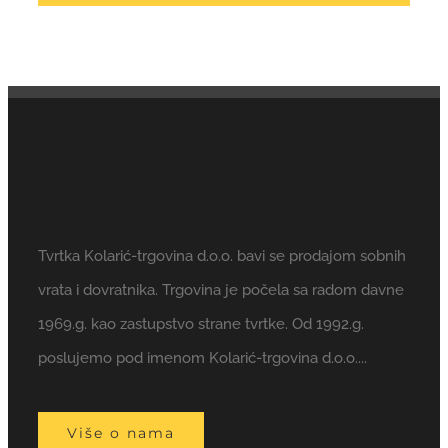
Tvrtka Kolarić-trgovina d.o.o. bavi se prodajom sobnih
vrata i dovratnika. Trgovina je počela sa radom davne
1969.g. kao zastupstvo strane tvrtke. Od 1992.g.
poslujemo pod imenom Kolarić-trgovina d.o.o....
Više o nama