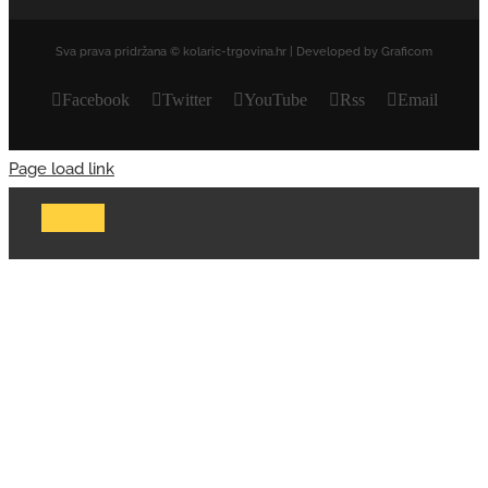
Sva prava pridržana © kolaric-trgovina.hr | Developed by Graficom
Facebook
Twitter
YouTube
Rss
Email
Page load link