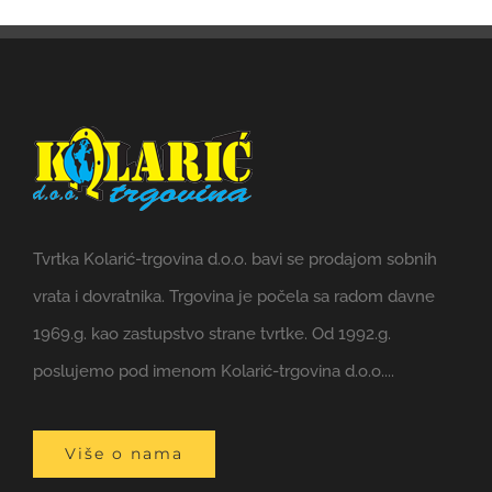
Tvrtka Kolarić-trgovina d.o.o. bavi se prodajom sobnih
vrata i dovratnika. Trgovina je počela sa radom davne
1969.g. kao zastupstvo strane tvrtke. Od 1992.g.
poslujemo pod imenom Kolarić-trgovina d.o.o....
Više o nama