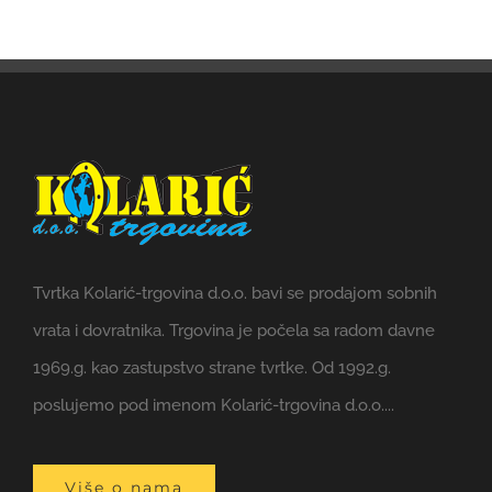
Tvrtka Kolarić-trgovina d.o.o. bavi se prodajom sobnih
vrata i dovratnika. Trgovina je počela sa radom davne
1969.g. kao zastupstvo strane tvrtke. Od 1992.g.
poslujemo pod imenom Kolarić-trgovina d.o.o....
Više o nama