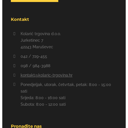
Kontakt
Kolarić trgovina d.o.o.
Jurketinec 7
42243 Maruševec
042 / 729-455
098 / 984-3988
kontakt@kolaric-trgovina.hr
Ponedjeljak, utorak, četvrtak, petak: 8:00 - 15:00
sati
Srijeda: 8:00 - 16:00 sati
Subota: 8:00 - 12:00 sati
Pronađite nas