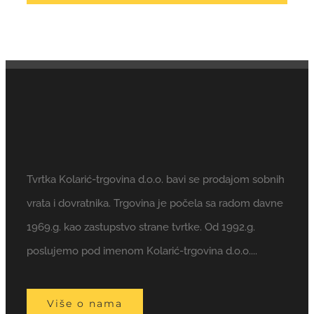
Tvrtka Kolarić-trgovina d.o.o. bavi se prodajom sobnih
vrata i dovratnika. Trgovina je počela sa radom davne
1969.g. kao zastupstvo strane tvrtke. Od 1992.g.
poslujemo pod imenom Kolarić-trgovina d.o.o....
Više o nama