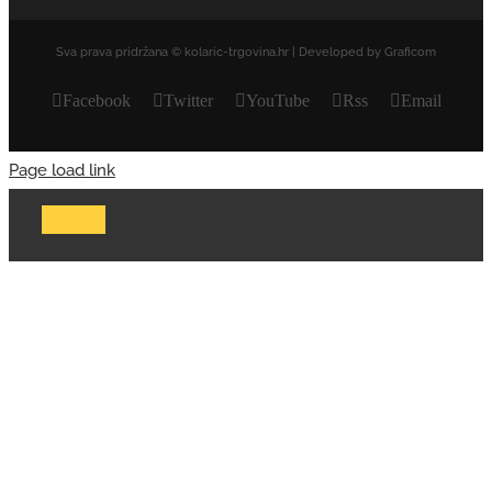
Sva prava pridržana © kolaric-trgovina.hr | Developed by Graficom
Facebook
Twitter
YouTube
Rss
Email
Page load link