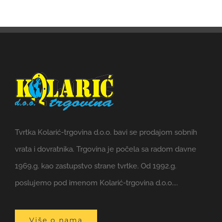
Tvrtka Kolarić-trgovina d.o.o. bavi se prodajom sobnih
vrata i dovratnika. Trgovina je počela sa radom davne
1969.g. kao zastupstvo strane tvrtke. Od 1992.g.
poslujemo pod imenom Kolarić-trgovina d.o.o....
Više o nama