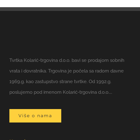
Tvrtka Kolarić-trgovina d.o.o. bavi se prodajom sobnih
vrata i dovratnika. Trgovina je počela sa radom davne
1969.g. kao zastupstvo strane tvrtke. Od 1992.g.
poslujemo pod imenom Kolarić-trgovina d.o.o....
Više o nama