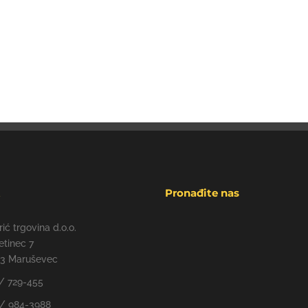
t
Pronađite nas
rić trgovina d.o.o.
etinec 7
43 Maruševec
/ 729-455
/ 984-3988