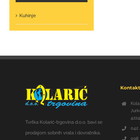
Kuhinje
Kontak
Kola
Jurk
422
Tvrtka Kolarić-trgovina d.o.o. bavi se
042 
prodajom sobnih vrata i dovratnika.
098 