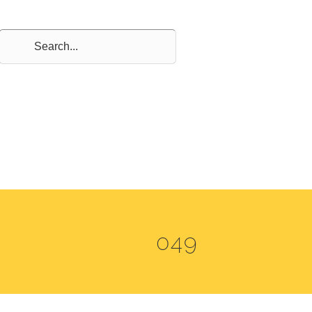
ICA
O NAMA
PONUDA
VLASTITA PROIZVODNJA
049