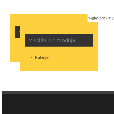
049
kolaric
2017
Vlastita proizvodnja
Vlastita proizvodnja
Kuhinje
Kuhinje