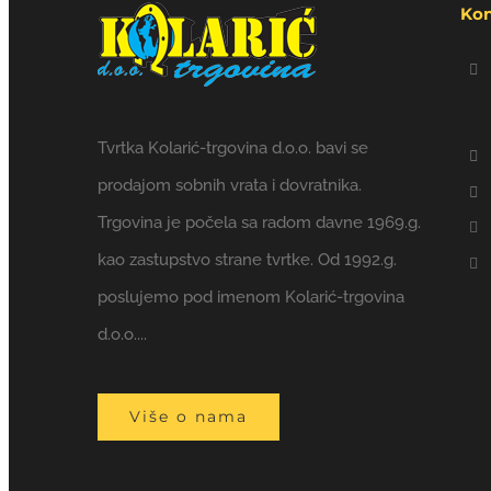
Kon
Tvrtka Kolarić-trgovina d.o.o. bavi se
prodajom sobnih vrata i dovratnika.
Trgovina je počela sa radom davne 1969.g.
kao zastupstvo strane tvrtke. Od 1992.g.
poslujemo pod imenom Kolarić-trgovina
d.o.o....
Više o nama