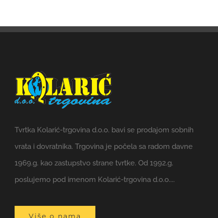
Tvrtka Kolarić-trgovina d.o.o. bavi se prodajom sobnih
vrata i dovratnika. Trgovina je počela sa radom davne
1969.g. kao zastupstvo strane tvrtke. Od 1992.g.
poslujemo pod imenom Kolarić-trgovina d.o.o....
Više o nama