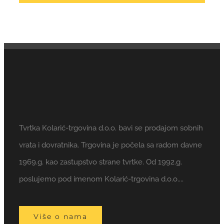
Tvrtka Kolarić-trgovina d.o.o. bavi se prodajom sobnih
vrata i dovratnika. Trgovina je počela sa radom davne
1969.g. kao zastupstvo strane tvrtke. Od 1992.g.
poslujemo pod imenom Kolarić-trgovina d.o.o....
Više o nama