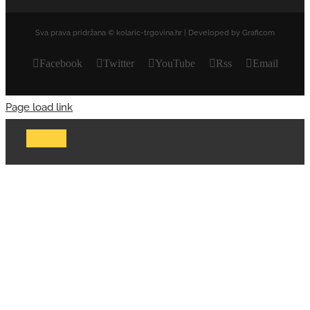
Sva prava pridržana © kolaric-trgovina.hr | Developed by Graficom
Facebook
Twitter
YouTube
Rss
Email
Page load link