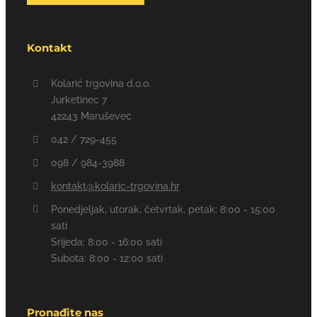
Kontakt
Kolarić trgovina d.o.o.
Jurketinec 7
42243 Maruševec
042 / 729-455
098 / 984-3988
kontakt@kolaric-trgovina.hr
Ponedjeljak, utorak, četvrtak, petak: 8:00 - 15:00
sati
Srijeda: 8:00 - 16:00 sati
Subota: 8:00 - 12:00 sati
Pronađite nas