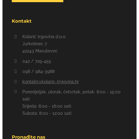
Kontakt
Kolarić trgovina d.o.o.
Jurketinec 7
42243 Maruševec
042 / 729-455
098 / 984-3988
kontakt@kolaric-trgovina.hr
Ponedjeljak, utorak, četvrtak, petak: 8:00 - 15:00
sati
Srijeda: 8:00 - 16:00 sati
Subota: 8:00 - 12:00 sati
Pronađite nas