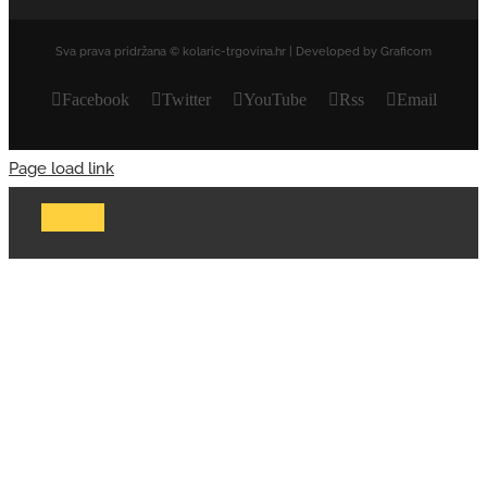
Sva prava pridržana © kolaric-trgovina.hr | Developed by Graficom
Facebook
Twitter
YouTube
Rss
Email
Page load link