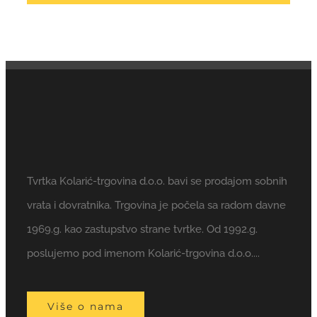
Tvrtka Kolarić-trgovina d.o.o. bavi se prodajom sobnih
vrata i dovratnika. Trgovina je počela sa radom davne
1969.g. kao zastupstvo strane tvrtke. Od 1992.g.
poslujemo pod imenom Kolarić-trgovina d.o.o....
Više o nama