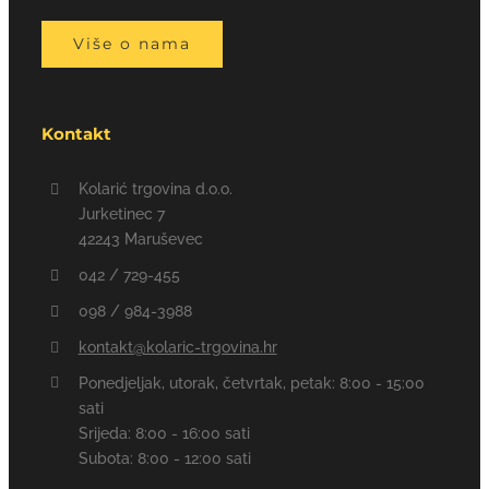
Više o nama
Kontakt
Kolarić trgovina d.o.o.
Jurketinec 7
42243 Maruševec
042 / 729-455
098 / 984-3988
kontakt@kolaric-trgovina.hr
Ponedjeljak, utorak, četvrtak, petak: 8:00 - 15:00
sati
Srijeda: 8:00 - 16:00 sati
Subota: 8:00 - 12:00 sati