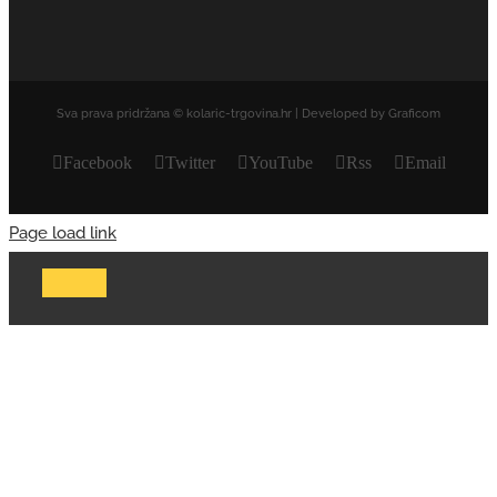
Sva prava pridržana © kolaric-trgovina.hr | Developed by Graficom
Facebook
Twitter
YouTube
Rss
Email
Page load link