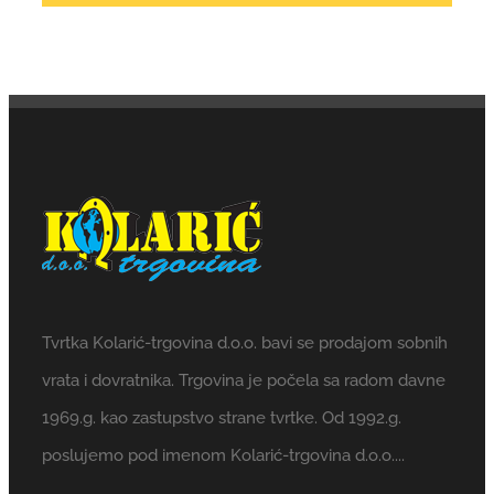
Tvrtka Kolarić-trgovina d.o.o. bavi se prodajom sobnih
vrata i dovratnika. Trgovina je počela sa radom davne
1969.g. kao zastupstvo strane tvrtke. Od 1992.g.
poslujemo pod imenom Kolarić-trgovina d.o.o....