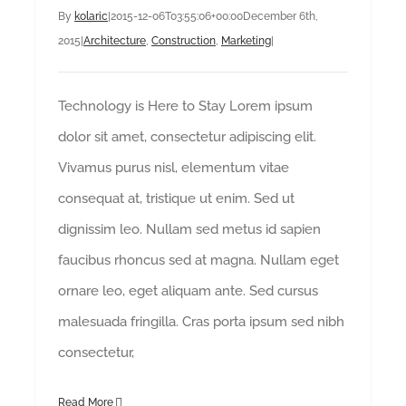
By
kolaric
|
2015-12-06T03:55:06+00:00
December 6th,
2015
|
Architecture
,
Construction
,
Marketing
|
Technology is Here to Stay Lorem ipsum
dolor sit amet, consectetur adipiscing elit.
Vivamus purus nisl, elementum vitae
consequat at, tristique ut enim. Sed ut
dignissim leo. Nullam sed metus id sapien
faucibus rhoncus sed at magna. Nullam eget
ornare leo, eget aliquam ante. Sed cursus
malesuada fringilla. Cras porta ipsum sed nibh
consectetur,
Read More