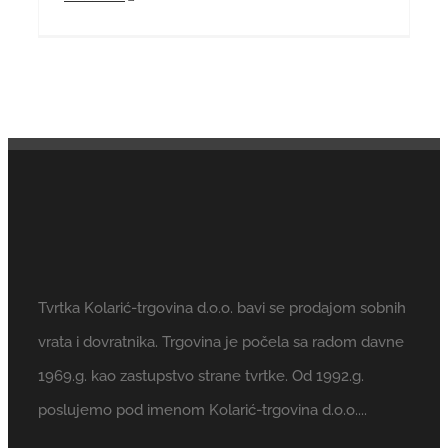
Tvrtka Kolarić-trgovina d.o.o. bavi se prodajom sobnih
vrata i dovratnika. Trgovina je počela sa radom davne
1969.g. kao zastupstvo strane tvrtke. Od 1992.g.
poslujemo pod imenom Kolarić-trgovina d.o.o....