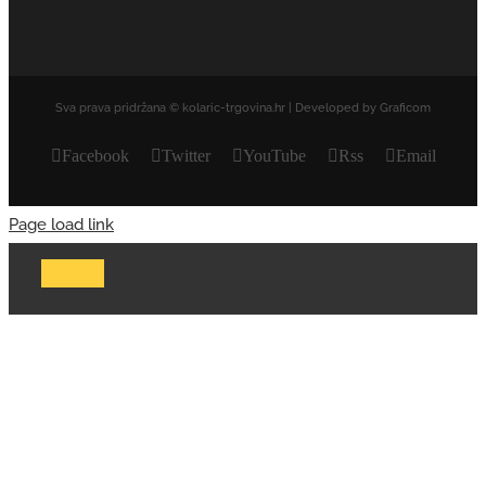
Sva prava pridržana © kolaric-trgovina.hr | Developed by Graficom
Facebook
Twitter
YouTube
Rss
Email
Page load link