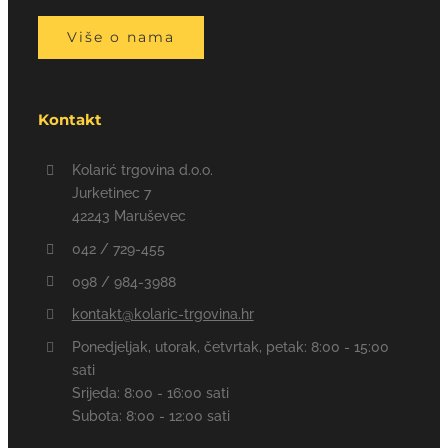
Više o nama
Kontakt
Kolarić trgovina d.o.o.
Jurketinec 7
42243 Maruševec
042 / 729-455
098 / 984-3988
kontakt@kolaric-trgovina.hr
Ponedjeljak, utorak, četvrtak, petak: 8:00 - 15:00
sati
Srijeda: 8:00 - 16:00 sati
Subota: 8:00 - 12:00 sati