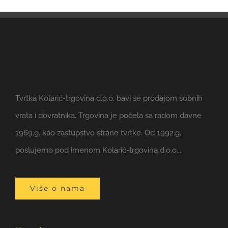
Tvrtka Kolarić-trgovina d.o.o. bavi se prodajom sobnih
vrata i dovratnika. Trgovina je počela sa radom davne
1969.g. kao zastupstvo strane tvrtke. Od 1992.g.
poslujemo pod imenom Kolarić-trgovina d.o.o....
Više o nama