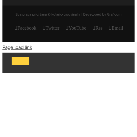
Sva prava pridržana © kolaric-trgovina.hr | Developed by Graficom
Facebook
Twitter
YouTube
Rss
Email
Page load link