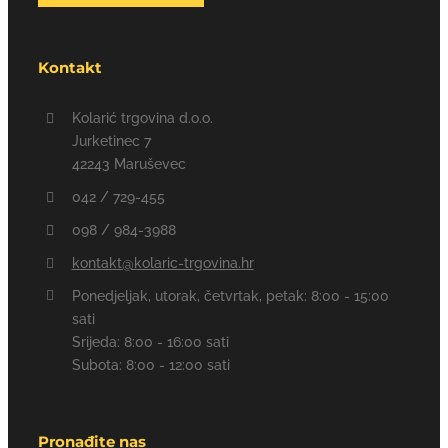
Kontakt
Kolarić trgovina d.o.o.
Jurketinec 7
42243 Maruševec
042 / 729-455
098 / 984-3988
kontakt@kolaric-trgovina.hr
Ponedjeljak, utorak, četvrtak, petak: 8:00 - 15:00
sati
Srijeda: 8:00 - 16:00 sati
Subota: 8:00 - 12:00 sati
Pronađite nas