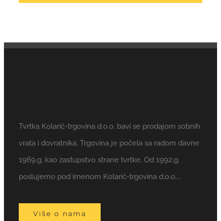
Tvrtka Kolarić-trgovina d.o.o. bavi se prodajom sobnih
vrata i dovratnika. Trgovina je počela sa radom davne
1969.g. kao zastupstvo strane tvrtke. Od 1992.g.
poslujemo pod imenom Kolarić-trgovina d.o.o....
Više o nama